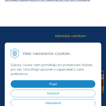
klientske centrum
+421 37
692 78 41
Vaše nastavenie cookies
+421 37
692 78 42
+421
905 433 765
klientcentrum@osbdnr.sk
Súbory cookie nám pomáhajú pri poskytovaní služieb
pre vás. Umožňujú spoznať a zapamätať si vaše
preferencie.
Prijať
Nastaviť
PRE KLIENTOV
ÚDRŽBA
ENERGIE A FINANCIE
Odmietnuť
STAVEBNÉ ÚPRAVY
OSOBNÉ ÚDAJE
KONTAKTY