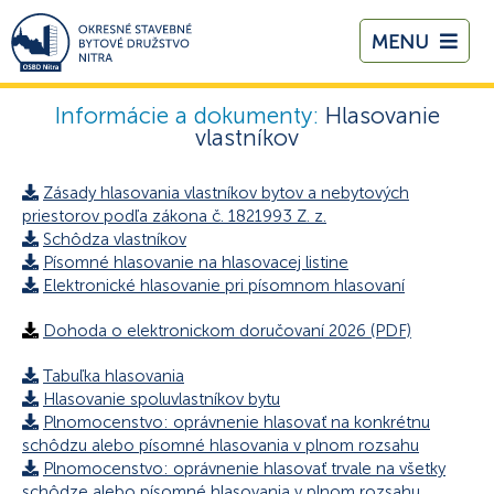
MENU
Informácie a dokumenty:
Hlasovanie
vlastníkov
Zásady hlasovania vlastníkov bytov a nebytových
priestorov podľa zákona č. 1821993 Z. z.
Schôdza vlastníkov
Písomné hlasovanie na hlasovacej listine
Elektronické hlasovanie pri písomnom hlasovaní
Dohoda o elektronickom doručovaní 2026 (PDF)
Tabuľka hlasovania
Hlasovanie spoluvlastníkov bytu
Plnomocenstvo: oprávnenie hlasovať na konkrétnu
schôdzu alebo písomné hlasovania v plnom rozsahu
Plnomocenstvo: oprávnenie hlasovať trvale na všetky
schôdze alebo písomné hlasovania v plnom rozsahu