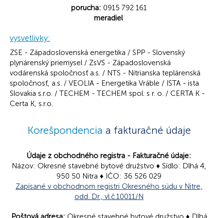
porucha:
0915 792 161
meradiel
vysvetlivky:
ZSE - Západoslovenská energetika / SPP - Slovenský
plynárenský priemysel / ZsVS - Západoslovenská
vodárenská spoločnosť a.s. / NTS - Nitrianska teplárenská
spoločnosť, a.s. / VEOLIA - Energetika Vráble / ISTA - ista
Slovakia s.r.o. / TECHEM - TECHEM spol. s r. o. / CERTA K -
Certa K, s.r.o.
Korešpondencia
a fakturačné údaje
Údaje z obchodného registra - Fakturačné údaje:
Názov: Okresné stavebné bytové družstvo ♦ Sídlo: Dlhá 4,
950 50 Nitra ♦ IČO: 36 526 029
Zapísané v obchodnom registri Okresného súdu v Nitre,
odd. Dr., vl.č.10011/N
Poštová adresa:
Okresné stavebné bytové družstvo ♦ Dlhá