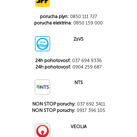
porucha plyn:
0850 111 727
porucha elektrina:
0850 159 000
ZsVS
24h pohotovosť:
037 694 9336
24h pohotovosť:
0904 259 687
NTS
NON STOP poruchy:
037 692 3411
NON STOP poruchy:
0917 396 105
VEOLIA