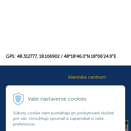
GPS: 48.312777, 18.106902 / 48°18'46.0"N 18°06'24.9"E
klientske centrum
+421 37
692 78 41
Vaše nastavenie cookies
+421 37
692 78 42
+421
905 433 765
klientcentrum@osbdnr.sk
Súbory cookie nám pomáhajú pri poskytovaní služieb
pre vás. Umožňujú spoznať a zapamätať si vaše
preferencie.