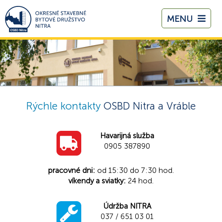
MENU
Rýchle kontakty
OSBD Nitra a Vráble
Havarijná služba
0905 387890
pracovné dni:
od 15:30 do 7:30 hod.
víkendy a sviatky:
24 hod.
Údržba NITRA
037 / 651 03 01