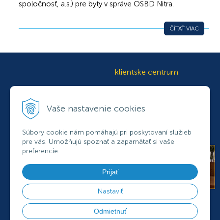
spoločnosť, a.s.) pre byty v správe OSBD Nitra.
ČÍTAŤ VIAC
klientske centrum
+421 37
692 78 41
Vaše nastavenie cookies
+421 37
692 78 42
+421
905 433 765
klientcentrum@osbdnr.sk
Súbory cookie nám pomáhajú pri poskytovaní služieb
pre vás. Umožňujú spoznať a zapamätať si vaše
preferencie.
Prijať
Nastaviť
PRE KLIENTOV
ÚDRŽBA
ENERGIE A FINANCIE
Odmietnuť
STAVEBNÉ ÚPRAVY
OSOBNÉ ÚDAJE
KONTAKTY