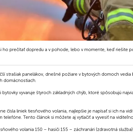
i ho prečítať dopredu a v pohode, lebo v momente, keď riešite po
äčší strašiak panelákov, dnešné požiare v bytových domoch vedia b
ch domácnostiach.
či bytovky vyvaruje štyroch základných chýb, ktoré spôsobujú naj
e čísla liniek tiesňového volania, najlepšie je napísať si ich na vi
telefóne. Tento článok si môžete aj vytlačiť a vyvesiť na viditeľn
tiesňového volania 150 – hasiči 155 – záchranári (zdravotná služba)