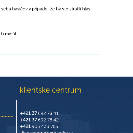
ba hasičov v prípade, že by ste stratili hlas
ch minút.
klientske centrum
+421 37
692 78 41
+421 37
692 78 42
+421
905 433 765
klientcentrum@osbdnr.sk