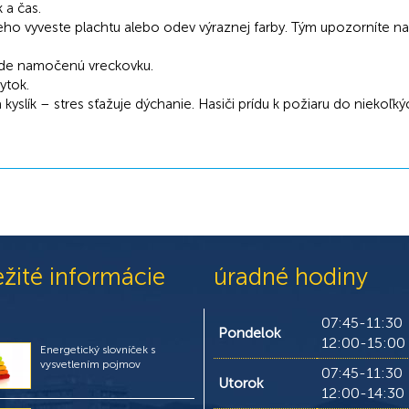
 a čas.
ho vyveste plachtu alebo odev výraznej farby. Tým upozorníte na se
ode namočenú vreckovku.
ytok.
 kyslík – stres sťažuje dýchanie. Hasiči prídu k požiaru do niekoľký
ežité informácie
úradné hodiny
07:45-11:30
Pondelok
12:00-15:00
Energetický slovníček s
vysvetlením pojmov
07:45-11:30
Utorok
12:00-14:30