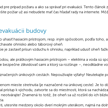
 pre prípad požiaru a ako sa správať pri evakuácii. Tento článok 
e požiar už asi nebudete mať čas hľadať rady na internete. Môžete
a evakuácii budovy
o uhasiť hasiacim prístrojom, resp. iným spôsobom, podľa toho, 
úchavate ohnisko alebo táborový oheň.
e je zastaviť prísun vzduchu k ohnisku, napríklad udusiť oheň ťažk
odou, ale práškovým hasiacim prístrojom – elektrina a voda sú s
 bezpečne zlikvidovať sami a ktorý sa rozširuje –, neodkladne vol
načených únikových cestách. Nepoužívajte výťahy! Neutekajte p
 mieste stretnutia (je naznačené na únikovej ceste). Je to dôlež
l prístup k východu, zatvorte sa do miestnosti, ktorá sa nachádza
neotvárajte! Znamená to totiž, že oheň sa už rozšíril do ich blízko
ia.
sti, utesnite medzery okolo dverí mokrým uterákom, najmä na dolne