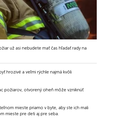
žiar už asi nebudete mať čas hľadať rady na
yť hrozivé a veľmi rýchle najmä kvôli
viac požiarov, otvorený oheň môže vzniknúť
diteľnom mieste priamo v byte, aby ste ich mali
om mieste pre deti aj pre seba.