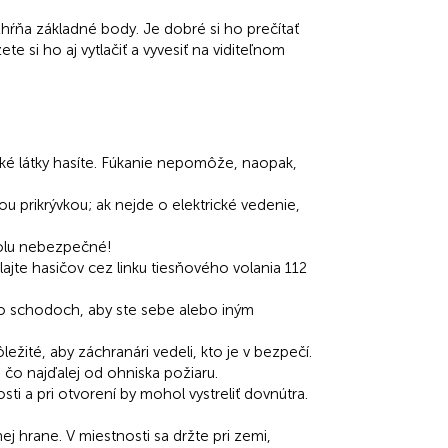
zhŕňa základné body. Je dobré si ho prečítať
 si ho aj vytlačiť a vyvesiť na viditeľnom
aké látky hasíte. Fúkanie nepomôže, naopak,
ou prikrývkou; ak nejde o elektrické vedenie,
polu nebezpečné!
ajte hasičov cez linku tiesňového volania 112
o schodoch, aby ste sebe alebo iným
ité, aby záchranári vedeli, kto je v bezpečí.
 čo najďalej od ohniska požiaru.
sti a pri otvorení by mohol vystreliť dovnútra.
j hrane. V miestnosti sa držte pri zemi,