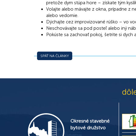
pretože dym stúpa hore – získate tým kyslík
Volajte alebo mávajte z okna, prípadne z ne
alebo vedomie.
Dýchajte cez improvizované rúško – vo v
Neschovávajte sa pod posteľ alebo iný náb
Pokúste sa zachovať pokoj, šetrite si dych a
SPÄŤ NA ČLÁNKY
dôl
Okresné stavebné
bytové družstvo