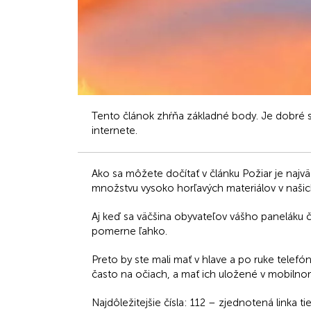
Tento článok zhŕňa základné body. Je dobré s
internete.
Ako sa môžete dočítať v článku Požiar je najv
množstvu vysoko horľavých materiálov v naši
Aj keď sa väčšina obyvateľov vášho paneláku 
pomerne ľahko.
Preto by ste mali mať v hlave a po ruke telefónn
často na očiach, a mať ich uložené v mobilnom 
Najdôležitejšie čísla: 112 – zjednotená linka 