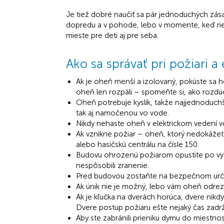
Je tiež dobré naučiť sa pár jednoduchých zásad
dopredu a v pohode, lebo v momente, keď riešit
mieste pre deti aj pre seba.
Ako sa správať pri požiari 
Ak je oheň menší a izolovaný, pokúste sa h
oheň len rozpáli – spomeňte si, ako rozd
Oheň potrebuje kyslík, takže najjednoduchši
tak aj namočenou vo vode.
Nikdy nehaste oheň v elektrickom vedení v
Ak vznikne požiar – oheň, ktorý nedokážete
alebo hasičskú centrálu na čísle 150.
Budovu ohrozenú požiarom opustite po vyz
nespôsobili zranenie.
Pred budovou zostaňte na bezpečnom určenom
Ak únik nie je možný, lebo vám oheň odreza
Ak je kľučka na dverách horúca, dvere nikdy 
Dvere postup požiaru ešte nejaký čas zadrž
Aby ste zabránili prieniku dymu do miestno